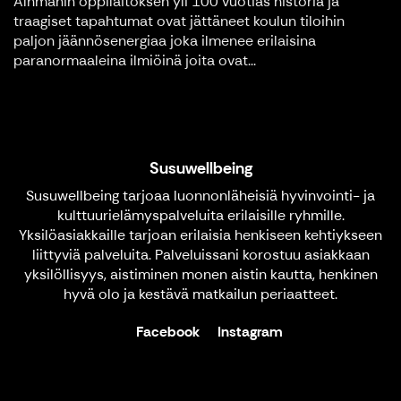
Alhmanin oppilaitoksen yli 100 vuotias historia ja
traagiset tapahtumat ovat jättäneet koulun tiloihin
paljon jäännösenergiaa joka ilmenee erilaisina
paranormaaleina ilmiöinä joita ovat...
Susuwellbeing
Susuwellbeing tarjoaa luonnonläheisiä hyvinvointi- ja
kulttuurielämyspalveluita erilaisille ryhmille.
Yksilöasiakkaille tarjoan erilaisia henkiseen kehtiykseen
liittyviä palveluita. Palveluissani korostuu asiakkaan
yksilöllisyys, aistiminen monen aistin kautta, henkinen
hyvä olo ja kestävä matkailun periaatteet.
Facebook
Instagram