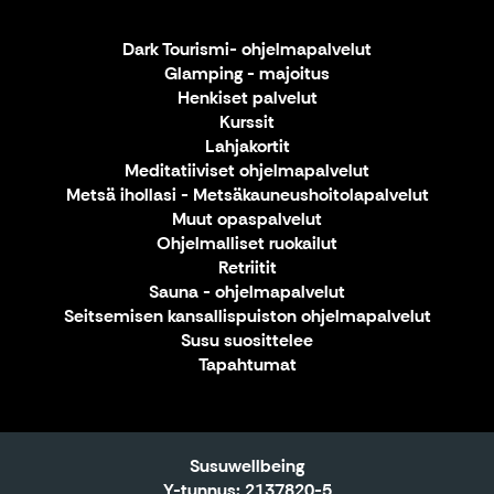
Dark Tourismi- ohjelmapalvelut
Glamping - majoitus
Henkiset palvelut
Kurssit
Lahjakortit
Meditatiiviset ohjelmapalvelut
Metsä ihollasi - Metsäkauneushoitolapalvelut
Muut opaspalvelut
Ohjelmalliset ruokailut
Retriitit
Sauna - ohjelmapalvelut
Seitsemisen kansallispuiston ohjelmapalvelut
Susu suosittelee
Tapahtumat
Susuwellbeing
Y-tunnus: 2137820-5