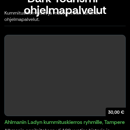
ohjelmapalvelut
Kummituskierrokset ja muut pimeän turismin
ohjelmapalvelut.
30,00 €
Ahlmanin Ladyn kummituskierros ryhmille, Tampere