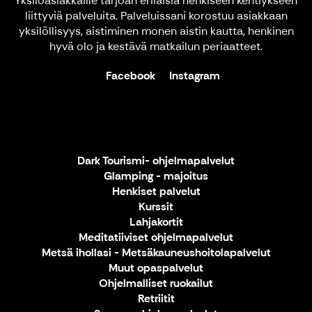
Yksilöasiakkaille tarjoan erilaisia henkiseen kehtiykseen
liittyviä palveluita. Palveluissani korostuu asiakkaan
yksilöllisyys, aistiminen monen aistin kautta, henkinen
hyvä olo ja kestävä matkailun periaatteet.
Facebook
Instagram
Dark Tourismi- ohjelmapalvelut
Glamping - majoitus
Henkiset palvelut
Kurssit
Lahjakortit
Meditatiiviset ohjelmapalvelut
Metsä ihollasi - Metsäkauneushoitolapalvelut
Muut opaspalvelut
Ohjelmalliset ruokailut
Retriitit