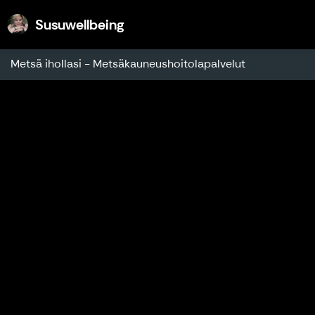
Susuwellbeing
Susuwellbeing
Metsä ihollasi - Metsäkauneushoitolapalvelut