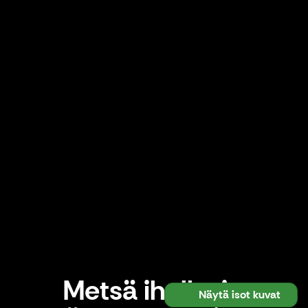
Metsä ihollasi -
Näytä isot kuvat