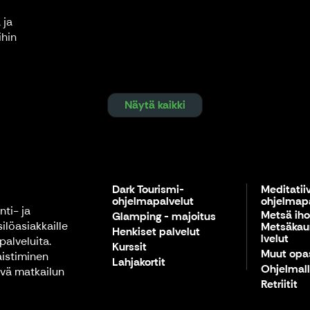
 ja
ihin
Näytä kaikki
Dark Tourismi-
Meditatii
ohjelmapalvelut
ohjelmapa
ti- ja
Metsä ihol
Glamping - majoitus
silöasiakkaille
Metsäkau
Henkiset palvelut
lvelut
palveluita.
Kurssit
Muut opa
aistiminen
Lahjakortit
Ohjelmall
ävä matkailun
Retriitit