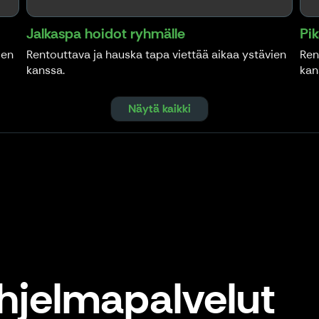
Jalkaspa hoidot ryhmälle
Pi
ien
Rentouttava ja hauska tapa viettää aikaa ystävien
Ren
kanssa.
kan
Näytä kaikki
Dark Tourismi- ohjelmapalvelut
hjelmapalvelut