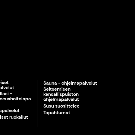
viset
Sauna - ohjelmapalvelut
lvelut
Seitsemisen
lasi -
kansallispuiston
neushoitolapa
ohjelmapalvelut
Susu suosittelee
spalvelut
Tapahtumat
iset ruokailut