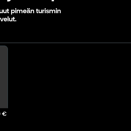
uut pimeän turismin
velut.
0 €