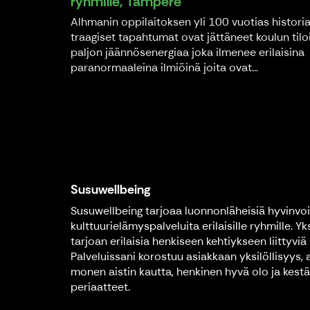
ryhmille, Tampere
Alhmanin oppilaitoksen yli 100 vuotias historia
traagiset tapahtumat ovat jättäneet koulun tilo
paljon jäännösenergiaa joka ilmenee erilaisina
paranormaaleina ilmiöinä joita ovat...
Susuwellbeing
Susuwellbeing tarjoaa luonnonläheisiä hyvinvoin
kulttuurielämyspalveluita erilaisille ryhmille. Yk
tarjoan erilaisia henkiseen kehtiykseen liittyviä 
Palveluissani korostuu asiakkaan yksilöllisyys, 
monen aistin kautta, henkinen hyvä olo ja kest
periaatteet.