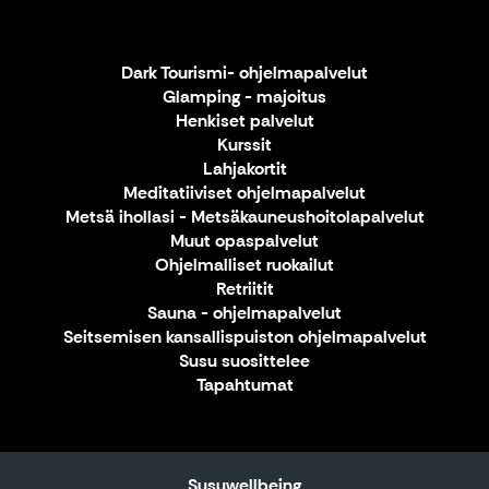
Dark Tourismi- ohjelmapalvelut
Glamping - majoitus
Henkiset palvelut
Kurssit
Lahjakortit
Meditatiiviset ohjelmapalvelut
Metsä ihollasi - Metsäkauneushoitolapalvelut
Muut opaspalvelut
Ohjelmalliset ruokailut
Retriitit
Sauna - ohjelmapalvelut
Seitsemisen kansallispuiston ohjelmapalvelut
Susu suosittelee
Tapahtumat
Susuwellbeing