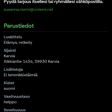
Pyydä tarjous itsellesi tai ryhmällesi sähköpostilla.
susanna.niemi@oniemi.net
Perustiedot
Luokittelu
Elämys, retkeily
Sijainti
Karvia
Alkkiantie 1454, 39930 Karvia
Lisätietoja
Ei lemmikkieläimiä
Kielet
suomi
Vaativuustaso
helppo
Soveltuvuus