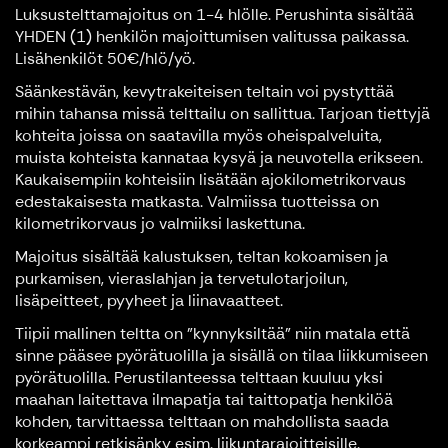
Luksustelttamajoitus on 1-4 hlölle. Perushinta sisältää
YHDEN (1) henkilön majoittumisen valitussa paikassa.
Lisähenkilöt 50€/hlö/yö.
Säänkestävän, kevytrakeiteisen teltain voi pystyttää
mihin tahansa missä telttailu on sallittua. Tarjoan tiettyjä
kohteita joissa on saatavilla myös oheispalveluita,
muista kohteista kannataa kysyä ja neuvotella erikseen.
Kaukaisempiin kohteisiin lisätään ajokilometrikorvaus
edestakaisesta matkasta. Valmiissa tuotteissa on
kilometrikorvaus jo valmiiksi laskettuna.
Majoitus sisältää kalustuksen, teltan kokoamisen ja
purkamisen, vieraslahjan ja tervetulotarjoilun,
lisäpeitteet, pyyheet ja liinavaatteet.
Tiipii mallinen teltta on "kynnyksiltää" niin matala että
sinne pääsee pyörätuolilla ja sisällä on tilaa liikkumiseen
pyörätuolilla. Perustilanteessa telttaan kuuluu yksi
maahan laitettava ilmapatja tai taittopatja henkilöä
kohden, tarvittaessa telttaan on mahdollista saada
korkeampi retkisänky esim. liikuntarajoitteisille.