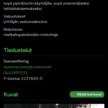
sopii pyörätuolin käyttäjille. sopii ensimmäiseksi
telttailukokemukseksi
Vakuutukset
yrittäjän vastuuvakuutus
Kelpoisuus
matkailupalveluiden toteuttaja
Tiedustelut
Susuwellbeing
susanna.niemi@oniemi.net
0442855331
Y-tunnus: 2137820-5
Kuvat
Näytä isot kuvat