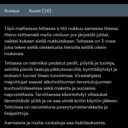
Kuvaus
Kuvat (16)
Tiipii mallisessa teltassa 4 hlö nukkuu samassa tilassa.
Hieno telttamalli myös oleiluun jos järjestät juhlat,
vaikkei kukaan siellä nukkuisikaan. Teltassa on 3 ovea
joka tekee siellä oleskelusta hienolla kelillä oikein
mukavaa.
Teltassa on valmiiksi pedatut pedit, pöytiä ja tuoleja,
seinillä pieniä taskuja pikkutavaroille, kynttilälyhdyt ja
ledvalot tuovat tilaan tunnelmaa. Viraslahjaksi
majoittujat saavat alkoholittoman tervetulojuoman
kuohuviinilaseissa sekä makeita ja suolaisia
naposteltavia. Tarvittaessa käsintehdyt villasukat
lämmittävät yöllä ja ne saa viedä kotiin käytön jälkeen.
Teltoissa on varusteluna peseytymistarvikkeita ja
lisäpeittoja.
Aamiaista ja muita ruokailuja saa lisätilauksesta.