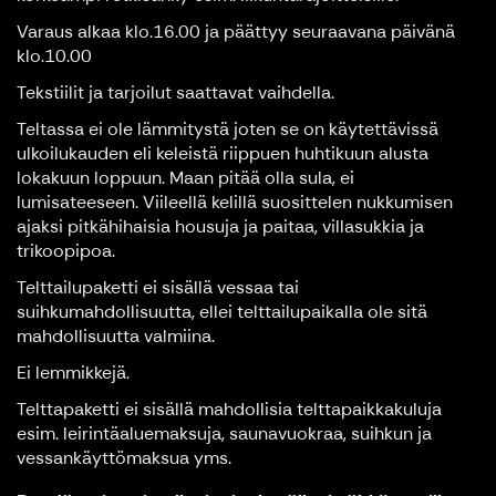
Varaus alkaa klo.16.00 ja päättyy seuraavana päivänä
klo.10.00
Tekstiilit ja tarjoilut saattavat vaihdella.
Teltassa ei ole lämmitystä joten se on käytettävissä
ulkoilukauden eli keleistä riippuen huhtikuun alusta
lokakuun loppuun. Maan pitää olla sula, ei
lumisateeseen. Viileellä kelillä suosittelen nukkumisen
ajaksi pitkähihaisia housuja ja paitaa, villasukkia ja
trikoopipoa.
Telttailupaketti ei sisällä vessaa tai
suihkumahdollisuutta, ellei telttailupaikalla ole sitä
mahdollisuutta valmiina.
Ei lemmikkejä.
Telttapaketti ei sisällä mahdollisia telttapaikkakuluja
esim. leirintäaluemaksuja, saunavuokraa, suihkun ja
vessankäyttömaksua yms.