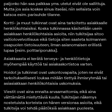
paljonko hän saa palkkaa yms. utelut eivät ole sallittuja.
Mutta jos asia koskee sinua itseäsi, niin sellaista voin
katsoa esim. parisuhde tilanne.
Kortti- ja muut tulkinnat ovat aina tarkoitettu asiakkaalle
henkilökohtaisiksi. Koska tulkinnassa käsitellään usein
asiakkaan henkilökohtaisia asioita, niin tulkitsijaa sitoo
vaitiolovelvollisuus eikä tietoja siten saateta kolmannen
osapuolen tietoisuuteen, ilman asianomaisen erillistä
lupaa (esim. polttariporukka).
Asiakkaasta ei kerätä terveys- ja henkilötietoja
myöhempää käyttöä tai asiakaskortistoa varten.
Hoidot ja tulkinnat ovat uskontovapaita, joten ne eivät
tarkoituksellisesti loukaa mitään tiettyä ihmisryhmää tai
asiasiakkaan henkilökohtaisia uskomuksia.
Viestit ovat aina ennalta arvaamattomia, eikä aina
välttämättä miellyttäviä kuulla. Tulkitsijan näkemys
nostetuista korteista on hänen versionsa asioita, eikä
tulkitsija voi tehdä päätöksiä asiakkaan puolesta.