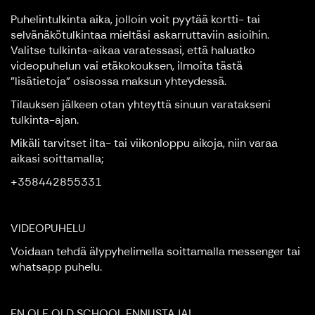
Puhelintulkinta aika, jolloin voit pyytää kortti- tai
selvänäkötulkintaa mieltäsi askarruttaviin asioihin.
Valitse tulkinta-aikaa varatessasi, että haluatko
videopuhelun vai etäkokouksen, ilmoita tästä
"lisätietoja" osisossa maksun yhteydessä.
Tilauksen jälkeen otan yhteyttä sinuun varatakseni
tulkinta-ajan.
Mikäli tarvitset ilta- tai viikonloppu aikoja, niin varaa
aikasi soittamalla;
+358442855331
VIDEOPUHELU
Voidaan tehdä älypyhelimella soittamalla messenger tai
whatsapp puhelu.
EN OLE OLD SCHOOL ENNUSTAJA!