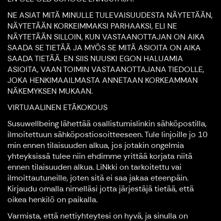
NE ASIAT MITÄ MINULLE TULEVAISUUDESTA NÄYTETÄÄN,
NÄYTETÄÄN KORKEIMMAKSI PARHAAKSI, ELI NE
NÄYTETÄÄN SILLOIN, KUN VASTAANOTTAJAN ON AIKA
SAADA SE TIETÄÄ JA MYÖS SE MITÄ ASIOITA ON AIKA
SAADA TIETÄÄ. EN SIIS NUUSKI EGON HALUAMIA
ASIOITA, VAAN TOIMIN VASTAANOTTAJANA TIEDOLLE,
JOKA HENKIMAAILMASTA ANNETAAN KORKEAMMAN
NÄKEMYKSEN MUKAAN.
VIRTUAALINEN ETÄKOKOUS
Susuwellbeing lähettää osallistumislinkin sähköpostilla,
ilmoitettuun sähköpostiosoitteeseen. Tule linjoille jo 10
min ennen tilaisuuden alkua, jos jotakin ongelmia
yhteyksissä tulee niin ehdimme yrittää korjata niitä
ennen tilaisuuden alkua. LiNkki on tarkoitettu vai
ilmoittautuneille, joten sitä ei saa jakaa eteenpäin.
Kirjaudu omalla nimelläsi jotta järjestäjä tietää, että
oikea henkilö on paikalla.
Varmista, että nettiyhteytesi on hyvä, ja sinulla on