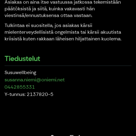
Asiakas on aina itse vastuussa jatkossa tekemistään
päätöksistä ja siitä, kuinka vakavasti hän
viestinsä/ennustuksensa ottaa vastaan.
Tulkintaa ei suositella, jos asiakas kärsii
mielenterveydellisistä ongelmista tai kärsii akuutista
kriisistä kuten rakkaan läheisen hiljattainen kuolema.
Tiedustelut
Susuwellbeing
susanna.niemi@oniemi.net
0442855331
Y-tunnus: 2137820-5