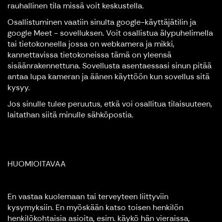
rauhallinen tila missä voit keskustella.
Osallistuminen vaatiin sinulta google-käyttäjätilin ja
google Meet - sovelluksen. Voit osallistua älypuhelimella
tai tietokoneella jossa on webkamera ja mikki,
kannettavissa tietokoneissa tämä on yleensä
sisäänrakennettuna. Sovellusta asentaessasi sinun pitää
antaa lupa kameran ja äänen käyttöön kun sovellus sitä
kysyy.
Jos sinulle tulee peruutus, etkä voi osallitua tilaisuuteen,
laitathan siitä minulle sähköpostia.
HUOMIOITAVAA
En vastaa kuolemaan tai terveyteen liittyviin
kysymyksiin. En myöskään katso toisen henkilön
henkilökohtaisia asioita, esim. käykö hän vieraissa,