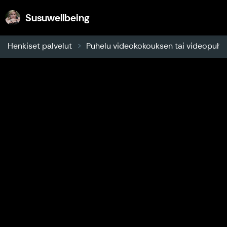
Susuwellbeing
Susuwellbeing
Henkiset palvelut
Puhelu videokokouksen tai videopuhel