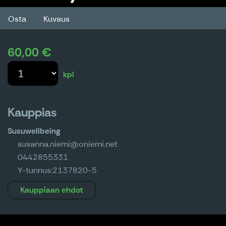
Osta
Kuvaus
60,00 €
kpl
Kauppias
Susuwellbeing
susanna.niemi@oniemi.net
0442855331
Y-tunnus:
2137820-5
Kauppiaan ehdot