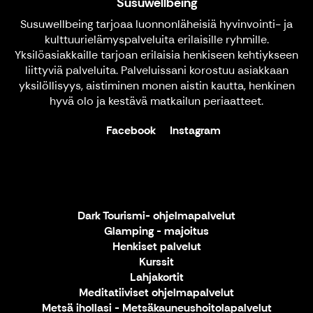
Susuwellbeing
Susuwellbeing tarjoaa luonnonläheisiä hyvinvointi- ja
kulttuurielämyspalveluita erilaisille ryhmille.
Yksilöasiakkaille tarjoan erilaisia henkiseen kehtiykseen
liittyviä palveluita. Palveluissani korostuu asiakkaan
yksilöllisyys, aistiminen monen aistin kautta, henkinen
hyvä olo ja kestävä matkailun periaatteet.
Facebook
Instagram
Dark Tourismi- ohjelmapalvelut
Glamping - majoitus
Henkiset palvelut
Kurssit
Lahjakortit
Meditatiiviset ohjelmapalvelut
Metsä ihollasi - Metsäkauneushoitolapalvelut