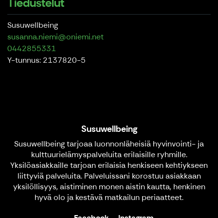
Tiedustelut
Susuwellbeing
susanna.niemi@oniemi.net
0442855331
Y-tunnus: 2137820-5
Susuwellbeing
Susuwellbeing tarjoaa luonnonläheisiä hyvinvointi- ja
kulttuurielämyspalveluita erilaisille ryhmille.
Yksilöasiakkaille tarjoan erilaisia henkiseen kehtiykseen
liittyviä palveluita. Palveluissani korostuu asiakkaan
yksilöllisyys, aistiminen monen aistin kautta, henkinen
hyvä olo ja kestävä matkailun periaatteet.
Facebook
Instagram