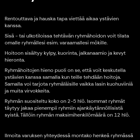
Rentouttava ja hauska tapa viettää aikaa ystävien
kanssa.
Sisä - tai ulkotiloissa tehtävän ryhmähoidon voit tilata
omalle ryhmällesi esim. varaamallesi mökille.
Hoitoon sisältyy kylpy, kuorinta, jalkanaamio ja kevyt
hieronta.
Ryhmähoitojen hieno puoli on se, että voit keskutella
ystävien kanssa samalla kun teille tehdään hoitoja.
Samalla voi tarjota ryhmäläisille vaikka lasin kuohuviiniä
ja muita virvokkeita.
Ryhmän suositeltu koko on 2-5 hlö. Isommat ryhmät
täytyy jakaa pienempii ryhmiin ajankäytännöllisistä
syistä. Tällöin ryhmän maksimihenkilömäärä on 12 hlö.
Ilmoita varuksen yhteydessä montako henkeä ryhmässä