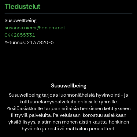
Tiedustelut
Susuwellbeing
susanna.niemi@oniemi.net
0442855331
Y-tunnus: 2137820-5
Susuwellbeing
Susuwellbeing tarjoaa luonnonläheisiä hyvinvointi- ja
kulttuurielämyspalveluita erilaisille ryhmille.
Yksilöasiakkaille tarjoan erilaisia henkiseen kehtiykseen
liittyviä palveluita. Palveluissani korostuu asiakkaan
yksilöllisyys, aistiminen monen aistin kautta, henkinen
hyvä olo ja kestävä matkailun periaatteet.