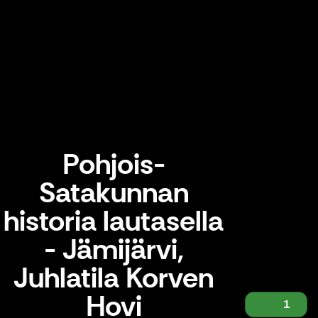
Pohjois-
Satakunnan
historia lautasella
- Jämijärvi,
Juhlatila Korven
Hovi
1
Pohjois-Satakunnan historia lautasella - Jämijärvi, Juhlatila Korven Hovi