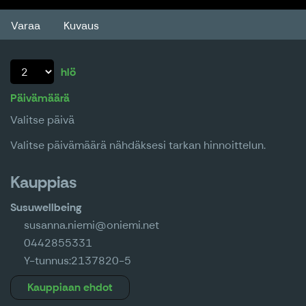
Varaa
Kuvaus
hlö
Päivämäärä
Valitse päivä
Valitse päivämäärä nähdäksesi tarkan hinnoittelun.
Kauppias
Susuwellbeing
susanna.niemi@oniemi.net
0442855331
Y-tunnus:
2137820-5
Kauppiaan ehdot