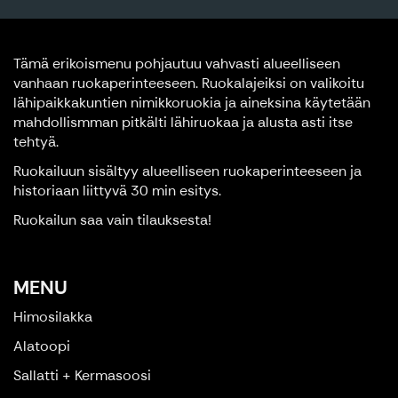
Tämä erikoismenu pohjautuu vahvasti alueelliseen
vanhaan ruokaperinteeseen. Ruokalajeiksi on valikoitu
lähipaikkakuntien nimikkoruokia ja aineksina käytetään
mahdollismman pitkälti lähiruokaa ja alusta asti itse
tehtyä.
Ruokailuun sisältyy alueelliseen ruokaperinteeseen ja
historiaan liittyvä 30 min esitys.
Ruokailun saa vain tilauksesta!
MENU
Himosilakka
Alatoopi
Sallatti + Kermasoosi