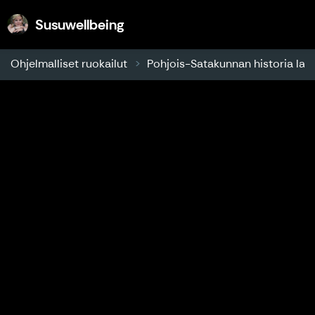
Susuwellbeing
Susuwellbeing
Ohjelmalliset ruokailut
Pohjois-Satakunnan historia lauta