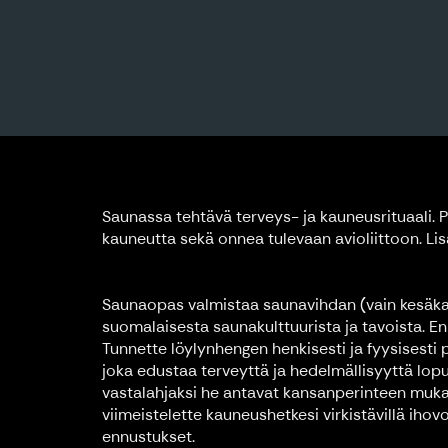
Saunassa tehtävä terveys- ja kauneusrituaali.
P
kauneutta sekä onnea tulevaan avioliittoon. Li
Saunaopas valmistaa saunavihdan (vain kesäkau
suomalaisesta saunakulttuurista ja tavoista. E
Tunnette löylynhengen henkisesti ja fyysisesti
joka edustaa terveyttä ja hedelmällisyyttä lopu
vastalahjaksi he antavat kansanperinteen mukaa
viimeistelette kauneushetkesi virkistävillä iho
ennustukset.