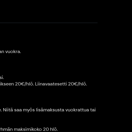
an vuokra.
i.
ikseen 20€/hlö. Liinavaatesetti 20€/hlö.
e. Niitä saa myös lisämaksusta vuokrattua tai
 Ryhmän maksimikoko 20 hlö.