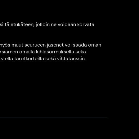
siitä etukäteen, jolloin ne voidaan korvata
in myös muut seurueen jäsenet voi saada oman
orsiamen omalla kihlasormuksella sekä
stella tarotkorteilla sekä vihtatanssin