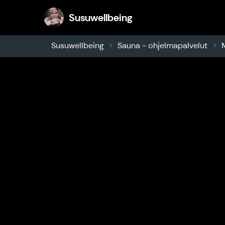
Susuwellbeing
Susuwellbeing
Susuwellbeing
Sauna - ohjelmapalvelut