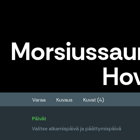
Morsiussau
Hov
Morsiussauna, Ryhmä - Korven H
Varaa
Kuvaus
Kuvat (4)
Päivät
Valitse alkamispäivä ja päättymispäivä