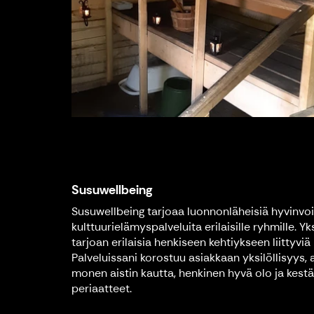
Susuwellbeing
Susuwellbeing tarjoaa luonnonläheisiä hyvinvoin
kulttuurielämyspalveluita erilaisille ryhmille. Yk
tarjoan erilaisia henkiseen kehtiykseen liittyviä 
Palveluissani korostuu asiakkaan yksilöllisyys, 
monen aistin kautta, henkinen hyvä olo ja kest
periaatteet.