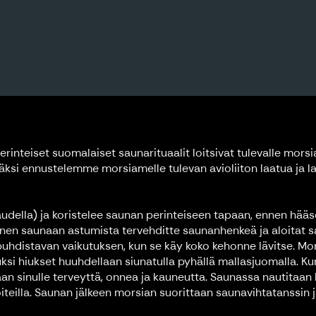
erinteiset suomalaiset saunarituaalit loitsivat tulevalle mors
säksi ennustelemme morsiamelle tulevan avioliiton laatua ja 
della) ja koristelee saunan perinteiseen tapaan, ennen hääs
nnen saunaan astumista tervehditte saunanhenkeä ja aloitat sa
 puhdistavan vaikutuksen, kun se käy koko kehonne lävitse. Mo
ksi hiukset huuhdellaan siunatulla pyhällä mallasjuomalla. Kun
n sinulle terveyttä, onnea ja kauneutta. Saunassa nautitaan 
voiteilla. Saunan jälkeen morsian suorittaan saunavihtatanssi