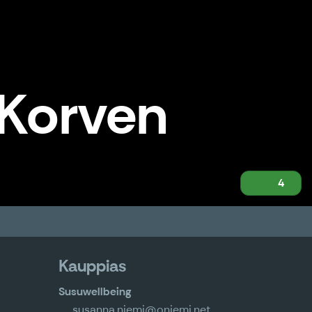
 Korven
4
Kauppias
Susuwellbeing
susanna.niemi@oniemi.net