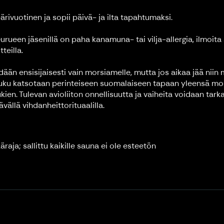
ivuotinen ja sopii päivä- ja ilta tapahtumaksi.
urueen jäsenillä on paha kanamuna- tai vilja-allergia, ilmoita 
teilla.
ään ensisijaisesti vain morsiamelle, mutta jos aikaa jää ni
iluku katsotaan perinteiseen suomalaiseen tapaan yleensä m
kien. Tulevan avioliiton onnellisuutta ja vaiheita voidaan tarka
vällä vihdanheittorituaalilla.
käraja; sallittu kaikille sauna ei ole esteetön