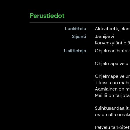
Perustiedot
Luokittelu
Aktiviteetti, elä
Sijainti
Jämijärvi
Korvenkyläntie 
Lisätietoja
Ohjelman hinta s
Ohjelmapalvelu ei
Ohjelmapalvelun
Tiloissa on mahd
Aamiainen on my
Meillä on tarjot
Suihkusandaalit,
ostamalla omaks
Palvelu tarkoite