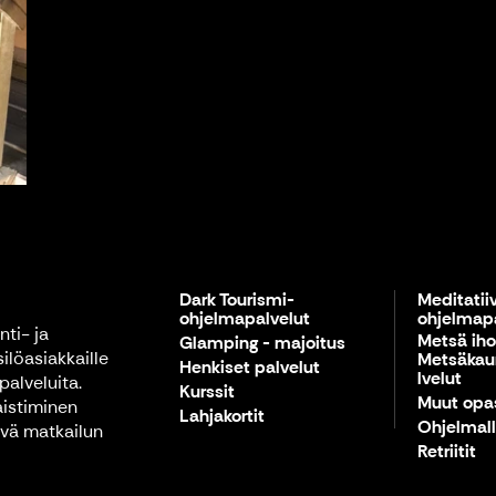
Dark Tourismi-
Meditatii
ohjelmapalvelut
ohjelmapa
ti- ja
Metsä ihol
Glamping - majoitus
silöasiakkaille
Metsäkau
Henkiset palvelut
lvelut
palveluita.
Kurssit
Muut opa
aistiminen
Lahjakortit
Ohjelmall
ävä matkailun
Retriitit