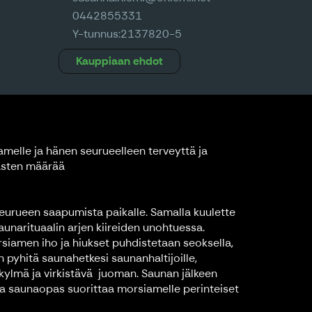
0442855331
Y-tunnus:
2137820-5
Kauppiaan ehdot
iamelle ja hänen seurueelleen terveyttä ja
lasten määrää
eurueen saapumista paikalle. Samalla kuulette
unarituaalin arjen kiireiden unohtuessa.
rsiamen iho ja hiukset puhdistetaan seoksella,
 pyhitä saunahetkesi saunanhaltijoille,
kylmä ja virkistävä juoman. Saunan jälkeen
n ja saunaopas suorittaa morsiamelle perinteiset