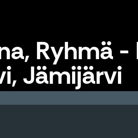
na, Ryhmä -
i, Jämijärvi
ovi, Jämijärvi