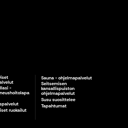
viset
Sauna - ohjelmapalvelut
lvelut
Seitsemisen
lasi -
kansallispuiston
neushoitolapa
ohjelmapalvelut
Susu suosittelee
spalvelut
Tapahtumat
iset ruokailut