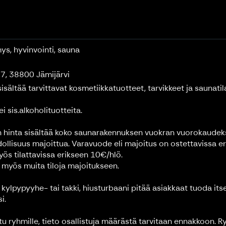
mys, hyvinvointi, sauna
87, 38800 Jämijärvi
isältää tarvittavat kosmetiikkatuotteet, tarvikkeet ja saunatil
 sis.alkoholituotteita.
 hinta sisältää koko saunarakennuksen vuokran vuorokaudeks
ollisuus majoittua. Varavuode eli majoitus on ostettavissa er
ös tilattavissa erikseen 10€/hlö.
a myös muita tiloja majoitukseen.
 kylpypyyhe- tai takki, hiusturbaani pitää asiakkaat tuoda its
i.
ttu ryhmille, tieto osallistuja määrästä tarvitaan ennakkoon.