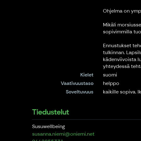
Ohjelma on ympär
Mikäli morsiusse
sopivimmilla tuot
Ennustukset tehd
tulkinnan. Laps
kädenviivoista lu
yhteydessä tehtä
Kielet
suomi
Vaativuustaso
helppo
Soveltuvuus
kaikille sopiva. I
Tiedustelut
Susuwellbeing
susanna.niemi@oniemi.net