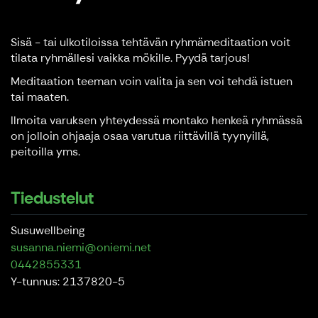
Sisä - tai ulkotiloissa tehtävän ryhmämeditaation voit
tilata ryhmällesi vaikka mökille. Pyydä tarjous!
Meditaation teeman voin valita ja sen voi tehdä istuen
tai maaten.
Ilmoita varuksen yhteydessä montako henkeä ryhmässä
on jolloin ohjaaja osaa varutua riittävillä tyynyillä,
peitoilla yms.
Tiedustelut
Susuwellbeing
susanna.niemi@oniemi.net
0442855331
Y-tunnus: 2137820-5