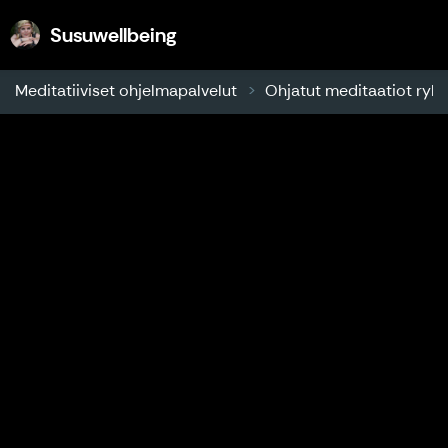
Susuwellbeing
Susuwellbeing
Meditatiiviset ohjelmapalvelut
Ohjatut meditaatiot ryhm