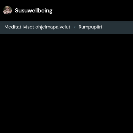
Susuwellbeing
Susuwellbeing
Meditatiiviset ohjelmapalvelut
Rumpupiiri