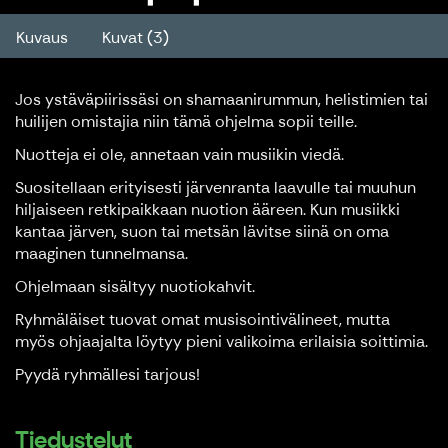
Kuvaus
Kuvat (3)
Jos ystäväpiirissäsi on shamaanirummun, helistimien tai
huilijen omistajia niin tämä ohjelma sopii teille.
Nuotteja ei ole, annetaan vain musiikin viedä.
Suositellaan erityisesti järvenranta laavulle tai muuhun
hiljaiseen retkipaikkaan nuotion ääreen. Kun musiikki
kantaa järven, suon tai metsän lävitse siinä on oma
maaginen tunnelmansa.
Ohjelmaan sisältyy nuotiokahvit.
Ryhmäläiset tuovat omat musisointivälineet, mutta
myös ohjaajalta löytyy pieni valikoima erilaisia soittimia.
Pyydä ryhmällesi tarjous!
Tiedustelut