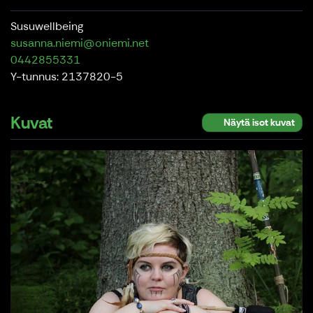
Susuwellbeing
susanna.niemi@oniemi.net
0442855331
Y-tunnus: 2137820-5
Kuvat
Näytä isot kuvat